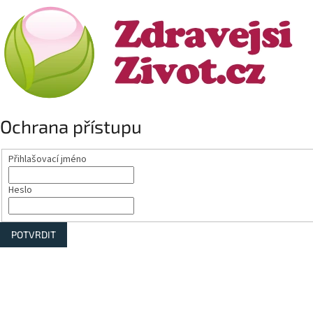
Ochrana přístupu
Přihlašovací jméno
Heslo
POTVRDIT